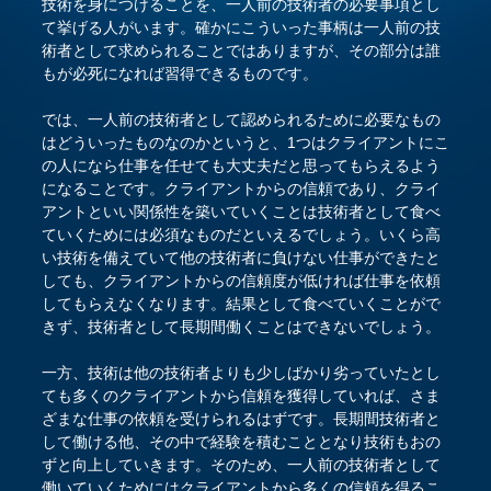
技術を身につけることを、一人前の技術者の必要事項とし
て挙げる人がいます。確かにこういった事柄は一人前の技
術者として求められることではありますが、その部分は誰
もが必死になれば習得できるものです。
では、一人前の技術者として認められるために必要なもの
はどういったものなのかというと、1つはクライアントにこ
の人になら仕事を任せても大丈夫だと思ってもらえるよう
になることです。クライアントからの信頼であり、クライ
アントといい関係性を築いていくことは技術者として食べ
ていくためには必須なものだといえるでしょう。いくら高
い技術を備えていて他の技術者に負けない仕事ができたと
しても、クライアントからの信頼度が低ければ仕事を依頼
してもらえなくなります。結果として食べていくことがで
きず、技術者として長期間働くことはできないでしょう。
一方、技術は他の技術者よりも少しばかり劣っていたとし
ても多くのクライアントから信頼を獲得していれば、さま
ざまな仕事の依頼を受けられるはずです。長期間技術者と
して働ける他、その中で経験を積むこととなり技術もおの
ずと向上していきます。そのため、一人前の技術者として
働いていくためにはクライアントから多くの信頼を得るこ