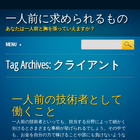
一人前に求められるもの
あなたは一人前と胸を張っていえますか？
Main menu
Skip
MENU
to
content
Tag Archives:
クライアント
Post navigation
一人前の技術者として
働くこと
一人前の技術者といっても、担当する分野によって細かく
分けるとさまざまな事柄が挙げられるでしょう。その中で
も、お金を自分の力で稼げることや誰にも負けないような